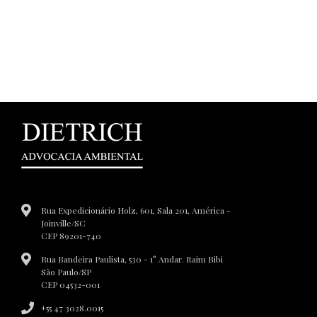
Rua Expedicionário Holz, 601, Sala 201, América -
Joinville/SC
CEP 89201-740
Rua Bandeira Paulista, 530 - 1° Andar. Itaim Bibi
São Paulo/SP
CEP 04532-001
+55 47 3028.0015